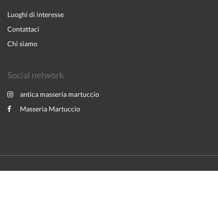
Luoghi di interesse
Contattaci
Chi siamo
Social network
antica masseria martuccio
Masseria Martuccio
2026
All rights reserved
English
Italiano
Powered by
Canvas