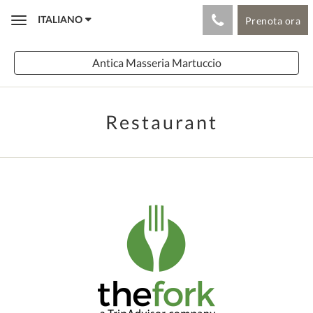
ITALIANO
Prenota ora
Toggle
navigation
Antica Masseria Martuccio
Restaurant